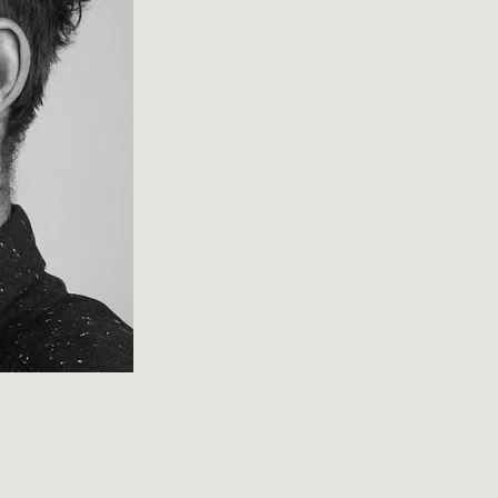
Architect
Interio
&
Visualizer
&
+36 30 754 2210
SZABOZMILAN@GMAIL.COM